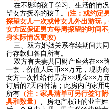
在不影响孩子学习、生活的情
望女方抚养的孩子。
(
注：或约定
探望女儿一次或带女儿外出游玩，
女方应保证男方每周探望的时间不
身实际情况更改
)
三、
双方婚姻关系存续期间共
行存款归各自所有。
双方有夫妻共同财产座落在
××
一套，价值人民币
××
万元，现协
女方一次性给付男方
××
现金
××
万
订后的
7
天内付清；此房内的家用
所有
（注：家具清单可另行签订附
具和数量）
。房地产权证的业主姓