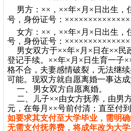
男方：
××
，
××
年
×
月
×
日出生，
号，身份证号：
××××××××××××××
女方：
××
，
××
年
×
月
×
日出生，
号，
身份证号：
×××
×××
×××
×××
××
男女双方于
××
年
×
月
×
日在
××
民
登记手续。
××
年
×
月
×
日生育一子
×
格不合，
夫妻感情破裂，
无法继续
可能。现双方就自愿离婚一事达成
一、男女双方自愿离婚。
二、儿子
××
由女方抚养，由男
元，在每月
××
号前付清；直至付
如要求其支付至大学毕业，需明确
无需支付抚养费，将成年改为大学