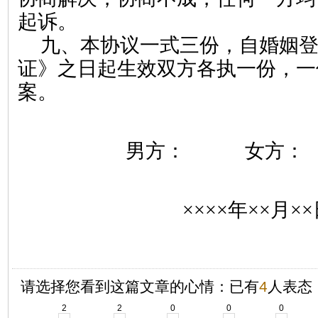
起诉。
九、
本协议一式
三份，自婚姻
证》之日起生效双方各执一份，一
案。
男方： 女
××
××
年
××
月
××
请选择您看到这篇文章的心情：已有
4
人表态
2
2
0
0
0