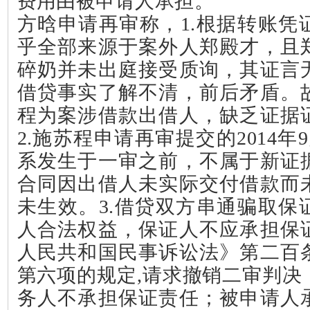
费用由被申请人承担。
方晗申请再审称，
1.
根据转账凭
乎全部来源于案外人郑殿才，且
碎奶并未出庭接受质询，其证言
借贷事实了解不清，前后矛盾。
程为案涉借款出借人，缺乏证据
2.
施苏程申请再审提交的
2014
年
9
系发生于一审之前，不属于新证
合同因出借人未实际交付借款而
未生效。
3.
借贷双方串通骗取保
人合法权益，保证人不应承担保
人民共和国民事诉讼法》第二百
第六项的规定
,
请求撤销二审判决
务人不承担保证责任；被申请人