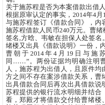
关于施苏程是否为本案借款出借
根据原审认定的事实，
2014
年
4
月
与施苏程签订《借款合同》，内
施苏程借款人民币
240
万元。曹绪
签名
,
方晗、韦敏在担保人处签名
绪楼又出具《借款说明》一份，内
曹朝于
2014
年
4
月
19
日与施
同……”。两份证据均明确注明
人，施苏程为出借人，且原件均
方之间不存在案涉借款关系，曹
出具借款合同后再次出具借款说
苏程提供的银行流水明细并结合
看，郑殿才将借款交付给曹绪楼