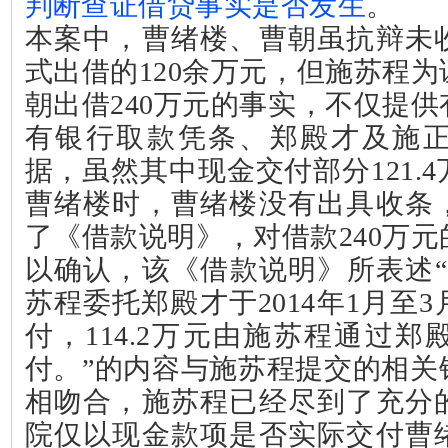
判断查证借贷事实是否发生
。
本案中，曹绪楼、曹朝虽抗辩未
式出借的
120
余万元，但施苏程为
朝出借
240
万元的事实，不仅提供
有银行取款凭条、郑殿才及施
据，虽然其中现金交付部分
121.4
曹绪楼时，曹绪楼没有出具收条
了《借款说明》，对借款
240
万元
以确认，该《借款说明》所表述
苏程委托郑殿才于
2014
年
1
月至
3
付，
114.2
万元由施苏程通过郑
付。”的内容与施苏程提交的相关
相吻合，施苏程已经尽到了充分
院仅以现金款项是否实际交付曹