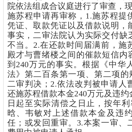
院依法组成合议庭进行了审查，
施苏程申请再审称，
1.
施苏程提
凭证、取款凭证以及借款说明，
事实，二审法院认为实际交付缺
不当。
2.
在还款时间届满前，施
殿才与曹绪楼之间的催款短信内
到
240
万元的事实。根据《中华
法》第二百条第一项、第二项的
二审判决；
2.
依法改判被申请人
还施苏程借款本金
240
万元及违约
日起至实际清偿之日止，按年利
晗、韦敏对上述借款本金及违
任；或发回重审。
3.
本案一审、