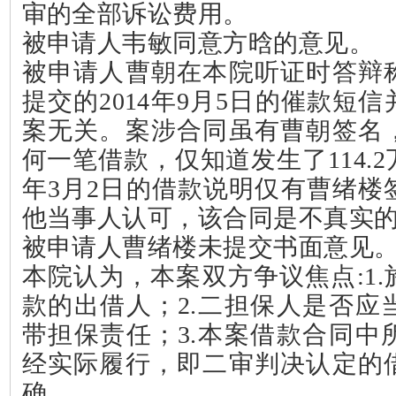
审的全部诉讼费用。
被申请人韦敏同意方晗的意见。
被申请人曹朝在本院听证时答辩
提交的
2014
年
9
月
5
日的催款短信
案无关。案涉合同虽有曹朝签名
何一笔借款，仅知道发生了
114.2
年
3
月
2
日的借款说明仅有曹绪楼
他当事人认可，该合同是不真实
被申请人曹绪楼未提交书面意见
本院认为，本案双方争议焦点
:1.
款的出借人；
2.
二担保人是否应
带担保责任；
3.
本案借款合同中
经实际履行，即二审判决认定的
确。