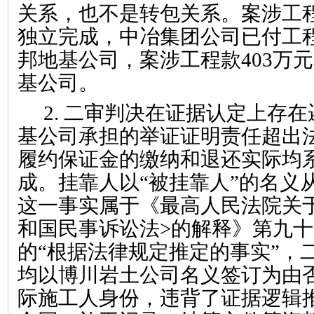
关系，也不是转包关系。案涉工
独立完成，中冶集团公司已付工
邦地基公司，案涉工程款
403
万元
基公司。
2.
二审判决在证据认定上存在
基公司承担的举证证明责任超出
履约保证金的缴纳和退还实际均
成。挂靠人以
“
被挂靠人
”
的名义
这一事实属于《最高人民法院关
和国民事诉讼法
>
的解释》第九十
的
“
根据法律规定推定的事实
”
，
均以博川岩土公司名义签订为由
际施工人身份，违背了证据逻辑