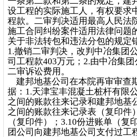
一条第二款和第二条的规定，建
设工程的实际施工人，有权要求
程款。二审判决适用最高人民法
施工合同纠纷案件适用法律问题
关于非法转包和违法分包的规定
1.
撤销二审判决，改判中冶集团
司工程款
403
万元；
2.
由中冶集团
二审诉讼费用。
建邦地基公司在本院再审审查
据：
1.
天津宝丰混凝土桩杆有限
之间的账款往来记录和建邦地基
之间的账款往来记录表（复印件
（复印件）；
3.10
份进账单（复
团公司向建邦地基公司支付过工