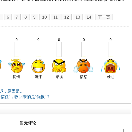
5
6
7
8
9
10
11
12
13
14
下一页
0
0
0
0
0
同情
流汗
鄙视
愤怒
难过
诉，原因是…
信任”，收回来的是“仇恨”？
暂无评论