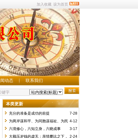
加入收藏
设为首页
新闻动态
联系我们
本类更新
充分的准备是成功的前提
7-28
为两岸谋和平、为同胞谋福祉、为民
4-12
族谋复兴 ——读习近平总书记会见中国国
六境修心，六知立身，六晓成事
3-17
民党主席郑丽文重要讲话有感
大额压岁钱的虚无：亲情攀比之下，
2-24