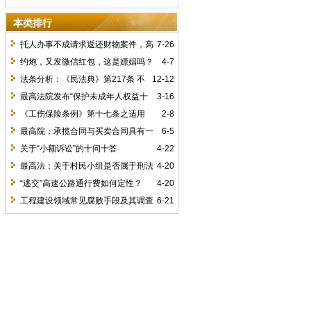
挂从未松手
本类排行
托人办事不成请求返还财物案件，高
7-26
级法院28个裁判观点
约炮，又发微信红包，这是嫖娼吗？
4-7
区别在哪儿？
法条分析：《民法典》第217条 不
12-12
动产登记簿与不动产权属证书的关系
最高法院发布“保护未成年人权益十
3-16
大优秀案例”
《工伤保险条例》第十七条之适用
2-8
最高院：​承揽合同与买卖合同具有一
6-5
定的相似性，但亦在六个方面存在主要区
关于“小额诉讼”的十问十答
4-22
别
最高法：关于村民小组是否属于刑法
4-20
第二百七十二条规定的“其他单位”问题的
“逃交”高速公路通行费如何定性？
4-20
研究意见
工程建设领域常见腐败手段及其调查
6-21
技巧