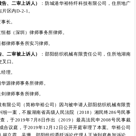
被告、二审上诉人）
：防城港华裕特纤科技有限公司，住所地广
吉片区内
D-2-1
。
董事长。
京恒都（深圳）律师事务所律师。
恒都律师事务所实习律师。
告、二审被上诉人）
：邵阳纺织机械有限责任公司，住所地湖南
交叉口。
总经理。
湘华源律师事务所律师。
银剑律师事务所律师。
技有限公司（简称华裕公司）因与被申请人邵阳纺织机械有限责
纠纷一案，不服湖南省高级人民法院（
2018
）湘民终
286
号民事
审查，于
2019
年
7
月
8
日作出（
2019
）最高法民申
2008
号民事裁
成合议庭，于
2019
年
12
月
12
日公开开庭审理了本案。华裕公司
人揭立霞、吴珊，邵阳纺织委托诉讼代理人王迪到庭参加诉讼。