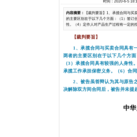
时间：2020-6-5 
内容摘要：
【裁判要旨】1、承揽合同与买
的主要区别在于以下几个方面：（1）签订
性。（4）定作人对产品生产过程有一定的控制
【裁判要旨】
1
、
承揽合同与买卖合同具有
两者的主要区别在于以下几个方面
（
3
）承揽合同具有较强的人身性
承揽工作承担保密义务。（
6
）合
2
、
被告虽答辩认为其与原告
决解除双方间合同后，被告并未提
中华