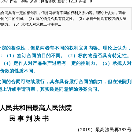
18:16:47 作者：冰峰 来源：网络转载 查看：1213 评论：0
卖合同具有一定的相似性，但是两者有不同的权利义务内容。理论上认为，两者
合同的目的不同。（2）标的物是否具有特定性。（3）承揽合同具有较强的人身
力。（5）承揽人对承揽工作承担...
一定的相似性，但是两者有不同的权利义务内容。理论上认为，
：（
1
）签订合同的目的不同。（
2
）标的物是否具有特定性。
。（
4
）定作人对产品生产过程有一定的控制力。（
5
）承揽人对
同价款的性质不同。
之间的合同可继续履行，其亦具备履行合同的能力，但在法院判
起上诉或申请再审，其实质是同意解除涉案合同。
人民共和国最高人民法院
民
事
判
决
书
（
2019
）最高法民再
383
号