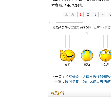
本案现已审理终结。
1
2
3
4
上一页
请选择您看到这篇文章的心情：已有
0
人表态
0
0
0
支持
感动
惊讶
上一篇：
持有借条，诉请被告还钱却败
下一篇：
民间借贷，为什么借出去的是“
相关评论