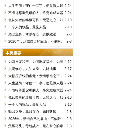
毁了孩子，何来意义？
人生至简：守住十二字，便是做人最
2-24
高境界
不懂得尊重父母的人，终究难成大器
2-24
低认知者的终极可怖：无恶之心，却
2-10
有毁人之能
一个人的钱品，最见人品
2-10
勤以立身，孝以存心，志以致远
2-8
2026年，活成自己的靠山：不依附、
2-8
不将就、有底气
本类推荐
为两岸谋和平、为同胞谋福祉、为民
4-12
族谋复兴 ——读习近平总书记会见中国国
六境修心，六知立身，六晓成事
3-17
民党主席郑丽文重要讲话有感
大额压岁钱的虚无：亲情攀比之下，
2-24
毁了孩子，何来意义？
人生至简：守住十二字，便是做人最
2-24
高境界
不懂得尊重父母的人，终究难成大器
2-24
低认知者的终极可怖：无恶之心，却
2-10
有毁人之能
一个人的钱品，最见人品
2-10
勤以立身，孝以存心，志以致远
2-8
2026年，活成自己的靠山：不依附、
2-8
不将就、有底气
父压马头，母缝战衣，藏在掌心的牵
2-3