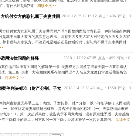
已完全破裂，是准予或不准离婚的界限。那怎样才算是“夫妻感情确已破裂”呢？
，有什么区别呢?答...
阅读全文>>
男方给付女方的彩礼属于夫妻共同
2018-12-15 12:16:12 点击：496 评论：0
男方给付女方的彩礼属于夫妻共同财产吗？因婚约而给付彩礼是一种附解除条件的
付是基于当事人双方的真实意思表示，具有男方及男方家人对特定的女方及女方家
，并非赠与夫妻双方。不论彩礼是婚前还是婚后给付，彩礼均不属于夫妻共同财
>
件适用法律问题的解释
2018-1-17 12:47:35 点击：499 评论：0
纷案件适用法律有关问题的解释第一条 夫妻双方共同签字或者夫妻一方事后追认
同债。第二条 夫妻一方在婚姻关系存续期同以个人名义为家庭日常生活需要所负
..
阅读全文>>
离婚案件判决标准（财产分割、子女
2018-1-4 13:38:48 点击：1650 评论：0
件的判案标准无外乎三点：离婚、子女抚养、财产分割，以下详细讲解了人民法院
。 一、如何认定夫妻感情确已破裂，是否准予离婚的标准 （一）夫妻感情尚未破
的情形： 1、第一次起诉离婚，被告表示不同意离婚，没有原则性矛盾，夫妻感情
、正在下岗待业的职工，对方因另一方下岗，经济困难第一次起诉离婚的。
阅读全文