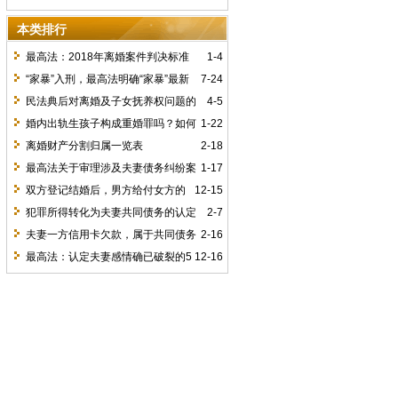
吗？
本类排行
最高法：2018年离婚案件判决标准
1-4
（财产分割、子女抚养等）
“家暴”入刑，最高法明确“家暴”最新
7-24
罪名，8月1日施行
民法典后对离婚及子女抚养权问题的
4-5
司法解释
婚内出轨生孩子构成重婚罪吗？如何
1-22
证明婚内出轨？
离婚财产分割归属一览表
2-18
最高法关于审理涉及夫妻债务纠纷案
1-17
件适用法律问题的解释
双方登记结婚后，男方给付女方的
12-15
彩礼属于夫妻共同财产吗？
犯罪所得转化为夫妻共同债务的认定
2-7
夫妻一方信用卡欠款，属于共同债务
2-16
吗？
最高法：认定夫妻感情确已破裂的5
12-16
种法定情形+14条意见！