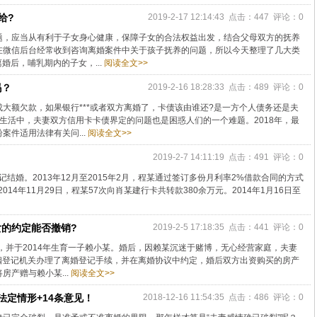
给?
2019-2-17 12:14:43 点击：447 评论：0
题，应当从有利于子女身心健康，保障子女的合法权益出发，结合父母双方的抚养
在微信后台经常收到咨询离婚案件中关于孩子抚养的问题，所以今天整理了几大类
婚后，哺乳期内的子女，...
阅读全文>>
吗？
2019-2-16 18:28:33 点击：489 评论：0
大额欠款，如果银行***或者双方离婚了，卡债该由谁还?是一方个人债务还是夫
生活中，夫妻双方信用卡卡债界定的问题也是困惑人们的一个难题。2018年，最
件适用法律有关问...
阅读全文>>
2019-2-7 14:11:19 点击：491 评论：0
记结婚。2013年12月至2015年2月，程某通过签订多份月利率2%借款合同的方式
2014年11月29日，程某57次向肖某建行卡共转款380余万元。2014年1月16日至
的约定能否撤销?
2019-2-5 17:18:35 点击：441 评论：0
婚，并于2014年生育一子赖小某。婚后，因赖某沉迷于赌博，无心经营家庭，夫妻
婚姻登记机关办理了离婚登记手续，并在离婚协议中约定，婚后双方出资购买的房产
产赠与赖小某...
阅读全文>>
法定情形+14条意见！
2018-12-16 11:54:35 点击：486 评论：0