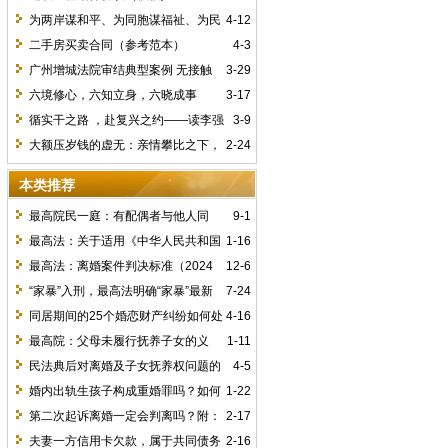
为两岸谋和平、为同胞谋福祉、为民
4-12
族谋复兴 ——读习近平总书记会见中国国
二手房买卖合同（参考范本）
4-3
民党主席郑丽文重要讲话有感
广州增城法院审结典型案例 无接触
3-29
交通事故逆行方仍担责赔偿25万余元
六境修心，六知立身，六晓成事
3-17
循实干之路 ，赴复兴之约——读李强
3-9
总理十四届全国人大四次会议政府工作报
大额压岁钱的虚无：亲情攀比之下，
2-24
告有感
毁了孩子，何来意义？
本类推荐
最高院民一庭：有配偶者与他人同
9-1
居，为解除同居关系，双方以借款或其他
最高法：关于适用《中华人民共和国
1-16
形式确定补偿金，一方起诉要求支付该补
民法典》婚姻家庭编的解释（二）
最高法：离婚案件判决标准（2024
12-6
偿金的，人民法院不予支持！
最新精华版）
“家暴”入刑，最高法明确“家暴”最新
7-24
罪名，8月1日施行
同居期间的25个婚恋财产纠纷如何处
4-16
理？
最高院：父母未履行抚养子女的义
1-11
务，子女能否主张免除赡养义务?
民法典后对离婚及子女抚养权问题的
4-5
司法解释
婚内出轨生孩子构成重婚罪吗？如何
1-22
证明婚内出轨？
第二次起诉离婚一定会判离吗？附：
2-17
离婚起诉证据大全
夫妻一方信用卡欠款，属于共同债务
2-16