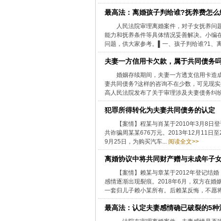
最高法：离婚孩子判给谁?抚养费怎么
人民法院审理离婚案件，对子女抚养问
能力和抚养条件等具体情况妥善解决。小编
问题，供大家参考。▌一、孩子判给谁?1、离
夫妻一方信用卡欠款，属于共同债务
婚姻存续期间，夫妻一方透支信用卡造成
妻共同债务?这样的咨询不在少数，可见现实
高人民法院发布了关于审理涉及夫妻债务纠纷案
犯罪所得转化为夫妻共同债务的认定
【案情】程某与肖某于2010年3月8日登
共诈骗周某某676万元。2013年12月11日至
9月25日，为购买汽车...
阅读全文>>
离婚协议中将共同财产赠与未成年子女
【案情】赖某与章某于2012年登记结
感情逐渐出现裂痕。2018年6月，双方在
一套归儿子赖小某所有。后赖某反悔，不愿将房
最高法：认定夫妻感情确已破裂的5种